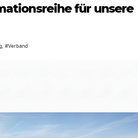
mationsreihe für unsere
g
,
#Verband