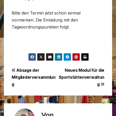
Bitte den Termin jetzt schon einmal
vormerken. Die Einladung mit den
Tagesordnungspunkten folgt.
Beitragsnavigation
Absage der
Neues Modul für die
Mitgliederversammlun
Sportstättenverwaltun
g
g
Von