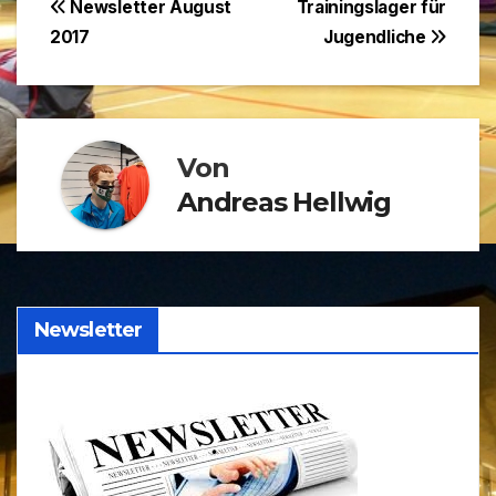
Beitragsnavigation
Newsletter August
Trainingslager für
2017
Jugendliche
Von
Andreas Hellwig
Newsletter